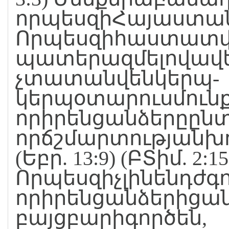
որպեսզիՀայաստանի
Որպեսզիհաստատվե
պատերազմելովավ
չտատանվենկերպ-
կերպօտարուսմունք
որիրենցանձերըըն
որճշմարտությանխ
(Եբր. 13:9) (ԲՏիմ. 2:15
Որպեսզիչլինենդժգ
որիրենցանձերիցան
բայցբարիգործեն,