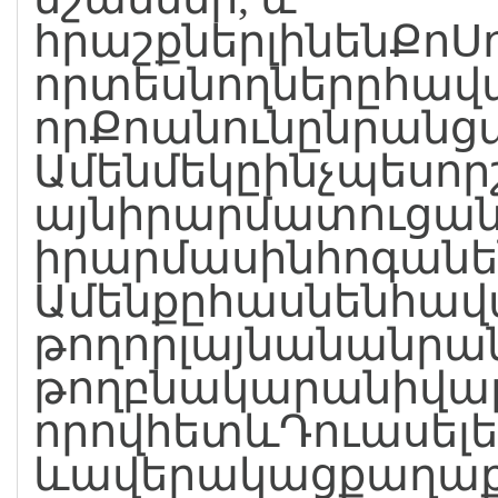
հրաշքներլինենՔոՍո
որտեսնողներըհավ
որՔոանունընրանցվրա
Ամենմեկըինչպեսորշ
այնիրարմատուցան
իրարմասինհոգանեն:
Ամենքըհասնենհավ
թողորլայնանանրա
թողբնակարանիվար
որովհետևԴուասել
ևավերակացքաղաքնե