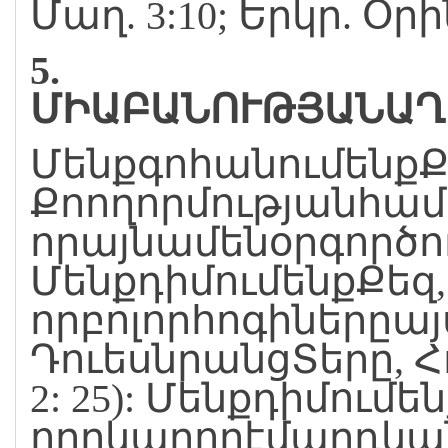
Մաղ. 3:10; Երկր. Օրին
5.
ՄԻԱԲԱՆՈՒԹՅԱՆԱՂ
ՄենքգոհանումենքՔե
Քոողորմությանհամ
որայնամենօրգործ
ՄենքդիմումենքՔեզ,
որբոլորհոգիներըա
ԴուեսնրանցՏերը, Հ
2: 25): Մենքդիմում
որըկարողէմարդկա