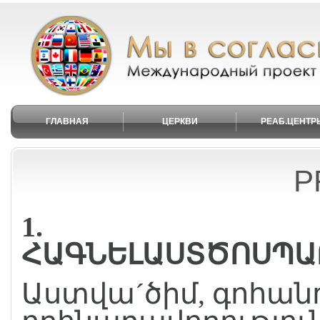
ГЛАВНАЯ
ЦЕРКВИ
РЕАБ.ЦЕНТР
P
1.
ՀԱԳՆԵԼԱՍՏԾՈՍՊԱ
Աստվա´ծիմ, գոհան