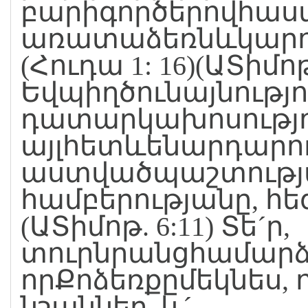
բարիգործերովհա
առատաձեռնևկարոտ
(Հուդա 1: 16)(ԱՏիմոթ.
Եվպիղծունայնությու
դատարկախոսությո
այլհետևենարդարու
աստվածպաշտությա
համբերությանը, հեզ
(ԱՏիմոթ. 6:11) Տե´ր,
տուրնրանցհամարձ
որՔոձեռքըմեկնես, ո
նշաններ, և´