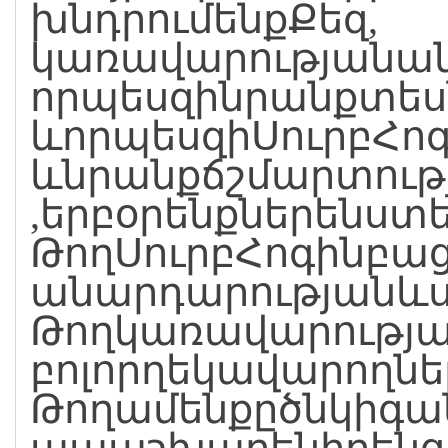
խնդրումենքՔեզ,
կառավարությանանդ
որպեսզինրանքտեսն
ևորպեսզիՍուրբՀոգ
ևնրանքճշմարտութ
,երբօրենքներենստե
ԹողՍուրբՀոգինբաց
անարդարությանև
Թողկառավարությա
բոլորղեկավարողն
Թողամենքըծնկիգա