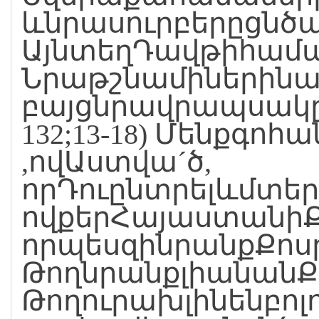
ևնրասուրբերըցնծա
ԱյնտեղԴավթիհամա
Նրաթշնամիներինա
բայցնրավրապսակը
132;13-18) Մենքգո
,ովԱստվա´ծ,
որԴուընտրելևմտեր
ովքերՀայաստանիՔո
որպեսզինրանքՔոս
ԹողնրանքլիանանՔ
Թողուրախլինենբոլ