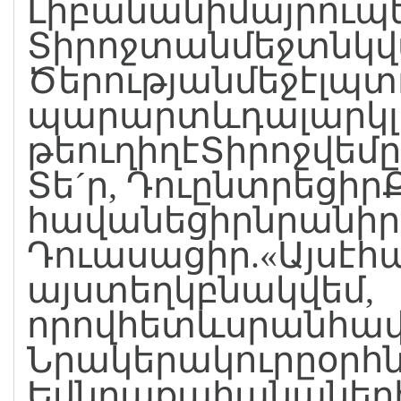
Լիբանանիմայրուպ
Տիրոջտանմեջտնկվ
Ծերությանմեջէլպտ
պարարտևդալարկլի
թեուղիղէՏիրոջվեմ
Տե´ր, Դուընտրեցիր
հավանեցիրնրանիրե
Դուասացիր.«Այսէհ
այստեղկբնակվեմ,
որովհետևսրանհավ
Նրակերակուրըօրհ
Եվնրաքահանաների