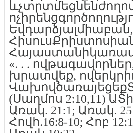
ևչտրտմեցնենժողով
ոչիրենցգործողությո
Եվդարձյալմիաբան,
ՀիսուսՔրիստոսիան
Հայաստանիկառավա
«. . . ովթագավորնե
խրատվեք, ովերկր
ՎախովծառայեցեքՏ
(Սաղմոս 2:10,11) ԱՏիմ
Առակ. 21:1; Առակ. 25:
Հովհ.16:8-10; Հոբ 12:1