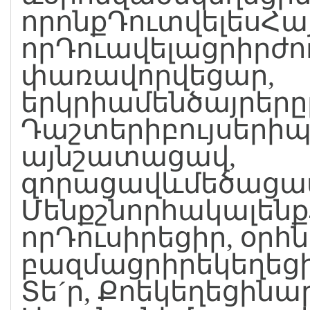
որոնքԴուտվելեսՀա
որԴուավելացրիրժո
փառավորվեցար,
երկրիամենծայրերը
Դաշտերիբույսերիպ
այնշատացավ,
զորացավևմեծացավ
Մենքշնորհակալենք
որԴուսիրեցիր, օրհն
բազմացրիրեկեղեցի
Տե´ր, Քոեկեղեցինա