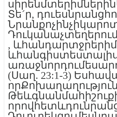
սիրենմտերիմների
Տե´ր, դուեսնրանցհո
Նրանքոչինչիկարոտ
Դուկանաչտեղերու
, ևհանդարտջրերի
ևհանգիստեստալիս
առաջնորդումեսար
(Սաղ. 23:1-3) Եսհա
որՔոխաղաղություն
Թեևգնանմահիշուք
որովհետևդունրան
Դուուղեկցումեսնրա