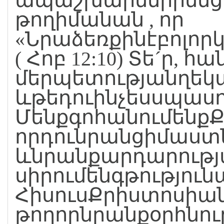
ապաշխարենիրենց
թողիմանան , որ
«Նրաձեռքինէբոլոր
( Հոբ 12:10) Տե´ր, 
մերպետությանղեկ
ևթեդուինչեսսպասո
ՄենքգոհանումենքՔե
որդունրանցիմաստն
ևնրանքարդարությա
սիրումենգթությու
ՀիսուսՔրիստոսիան
թողորնրանքօրհնու