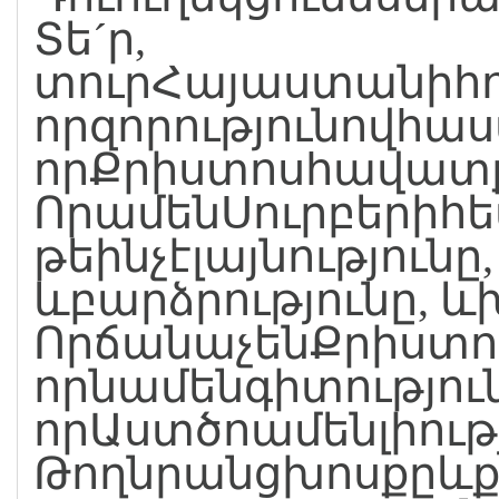
Տե´ր,
տուրՀայաստանիհո
որզորությունովհա
որՔրիստոսհավատք
ՈրամենՍուրբերիհ
թեինչէլայնությունը,
ևբարձրությունը, ևխ
ՈրճանաչենՔրիստո
որնամենգիտությու
որԱստծոամենլիությ
Թողնրանցխոսքըևք