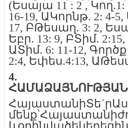
(Եսայա 11 : 2 , Կող.1:
16-19, ԱԿորնթ. 2: 4-5
17, ԲԹեսաղ. 3: 2, Եսա
Եբր. 13: 9, ԲՏիմ. 2:15
ԱՏիմ. 6: 11-12, Գործք
2:4, Եփես.4:13, ԱԹես
4.
ՀԱՄԱՁԱՅՆՈՒԹՅԱՆ
ՀայաստանիՏե´րԱս
մենք՝Հայաստանիժո
ևօրհնվածեկեղեցի