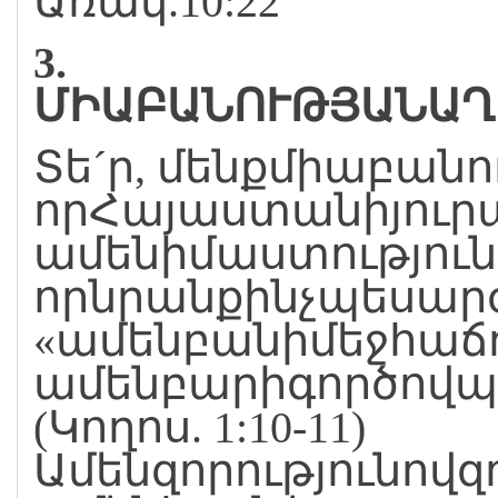
Առակ.10:22
3.
ՄԻԱԲԱՆՈՒԹՅԱՆԱՂ
Տե´ր, մենքմիաբանո
որՀայաստանիյուրա
ամենիմաստությու
որնրանքինչպեսար
«ամենբանիմեջհաճո
ամենբարիգործովպ
(Կողոս. 1:10-11)
Ամենզորությունով