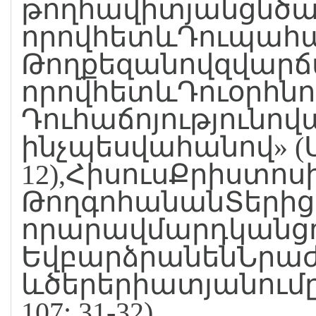
թողհավիտյանցնծա
որովհետևԴուպահպ
Թողքեզանովզվարճ
որովհետևԴուօրհնու
Դուհաճոյությունո
ինչպեսվահանով» (Սա
12),ՀիսուսՔրիստոս
ԹողգոհանանՏերից
որարավմարդկանցո
ԵվբարձրանենՆրաժո
ևծերերիատյանումը
107: 31-32)