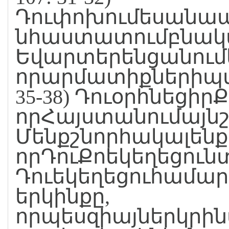
Դուփոխումեսանապ
նհաստատումբնակվ
Եվարտերենցանում
որարմատիքներիպտո
35-38) Դուօրհնեցիր
որՀայստանումայ
Մենքշնորհակալենք ,
որԴուՔոեկեղեցուն
Դուեկեղեցուհամա
երկինքը,
որպեսզիայներկրի