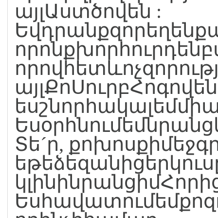
այլԱստծովեն :
Եվդրանքզորեղենքա
որոնքխորհուրդենբ
որովհետևոչզորությ
այլՔոՍուրբՀոգովեն, 
եսշնորհակալեմմի
Եսօրհնումեմնրան
Տե´ր, քոխոսքիմեջգ
եթեձեզանիցերկու
կլինինրանցիմՀորիցը,
Եսհավատումեմքոզ