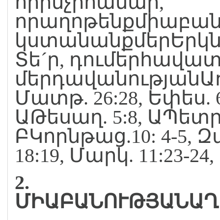
որինչիհամար,
որաղոթենքմիաբան
կստանանքմերԵրկնա
Տե´ր, դումերհավա
մերդավանությանԱռ
Մատթ. 26:28, Եփես. 6
ԱԹեսաղ. 5:8, ԱՊետրոս
ԲԿորնթաց.10: 4-5, Զ
18:19, Մարկ. 11:23-24,
2.
ՄԻԱԲԱՆՈՒԹՅԱՆԱՂ