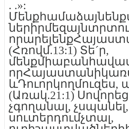
. .»:
Մենքհամաձայնենք
ներիրմեզայնտրտ
որարելենքՀայաստ
(Հռովմ.13:1) Տե´ր,
մենքմիաբանհավատ
որՀայաստանիկառա
ևԴուորկողմուզես, 
(Առակ.21:1) Սովորեց
չգողանալ, չսպանել,
սուտերդումչտալ,
ուրիշաստվածներիհ