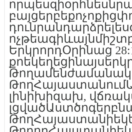
որպեսզիօրհնեսնրա
բայցերբեքոչոքիցփո
դունրանդարձրելեսգ
ոչթեագիևայնմիշտբ
ԵրկրորդՕրինաց 28:11
քոեկեղեցինայսերկր
ԹողամենժամանակԱ
ԹողՀայաստանումԱս
լինիխիզախ, վճռակ
լցվածԱստծոգերբն
ԹողՀայաստանիեկե
ԹողորՀայստանիեկ