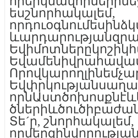
որերկնավորներիմեջ
եսշնորհակալեմ,
որդուօգնումեսինձ
ևարդարությանզրա
Եվիմոտներըկոշի
Եվամենիվրահավա
Որովկարողլինեմչ
Եվփրկությանսաղա
որնԱստծոխոսքնէևկ
ծներիևծուծիբաժան
Տե´ր, շնորհակալեմ,
որմերզինվորությա