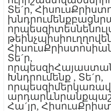
Տե´ր, ՀիսուսՔրիստ
խնդրումենքբացնր
որպեսզիտեսնենուլս
թեինչպիսիուղղովեն
ՀիսուսՔրիստոսիան
Տե´ր,
որպեսզիՀայաստան
Խնդրումենք , Տե´ր,
որպեսզիմերկառավ
արդարևնրանքպաշ
Հա´յր, ՀիսուսՔրիս