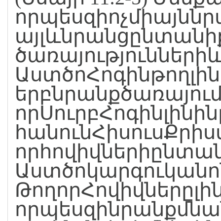
որպեսզիոչմիայննր
այլևնրանցընտանիք
ծառայությունների
ԱստծոՀոգինթողլին
երբնրանքծառայում
որՍուրբՀոգինլինի
հանունՀիսուսՔրիստ
որհովիվներիընտա
Աստծոկարգուկանոն
ԹողորՀովիվներըլի
որպեսզինրանքմնա