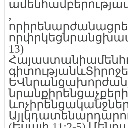
ամենհամբերությա
,
որիրենարժանացրեց
որփրկեցնրանցխավա
13)
Հայաստանիամենհո
գիտությանևՏիրոջեր
ԵՎնրանցախորժանք
նրանքիրենցաչքեր
ևոչիրենցականջնե
Այլկդատենարդարո
(Եսայի 11:2-5) Մենք