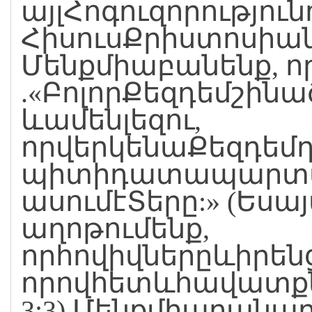
այլՀոգուզորություն
ՀիսուսՔրիստոսիան
Մենքմիաբանենք, ո
.«ԲոլորՔեզդեմշին
ևամենլեզու,
որվերկենաՔեզդե
պիտիդատապարտվի.
ասումէՏերը:» (Եսայա
աղոթումենք,
որհովիվներըևիրե
որովհետևհավատքն
3:3) Մենքմիաբանաղ