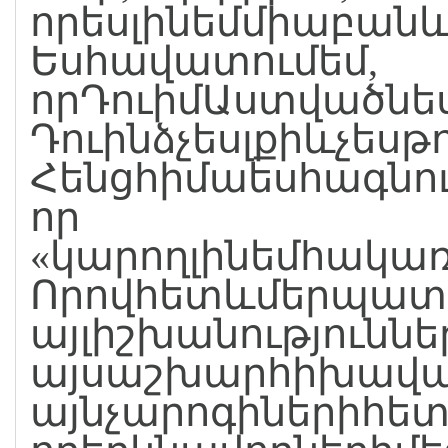
որեսլինեմմիաբանև
Եսհավատումեմ,
որԴուիմԱստվածնես
Դուինձչեսլքիևչես
Հենցհիմաեսհագնո
որ
«կարողլինեմհակա
Որովհետևմերպատե
այլիշխանությունն
այսաշխարհիխավա
այնչարոգիներիհետ