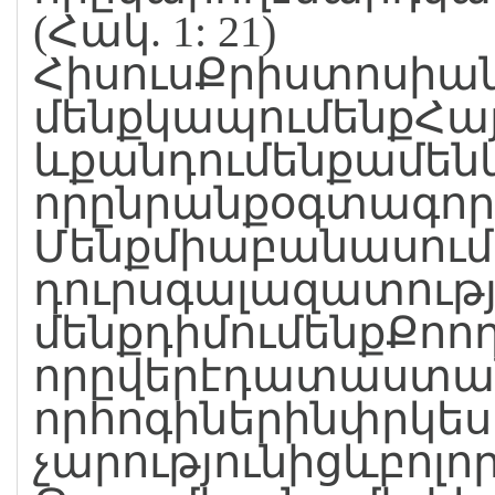
(Հակ. 1: 21)
ՀիսուսՔրիստոսիան
մենքկապումենքՀա
ևքանդումենքամեն
որընրանքօգտագոր
Մենքմիաբանասումե
դուրսգալազատությա
մենքդիմումենքՔոող
որըվերէդատաստան
որհոգիներինփրկես
չարությունիցևբոլո