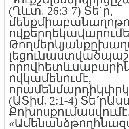
(Ղևտ. 26:3-7) Տե´ր,
մենքմիաբանաղոթո
ովքերղեկավարումե
Թողմերկյանքըխաղ
լեցունաստվածպաշտ
որովհետևսաբարիևը
ովկամենումէ,
որամենմարդիկփրկ
(ԱՏիմ. 2:1-4) Տե´րԱ
Քոխոսքումասվումէ
«Ամենանձթողհնազա