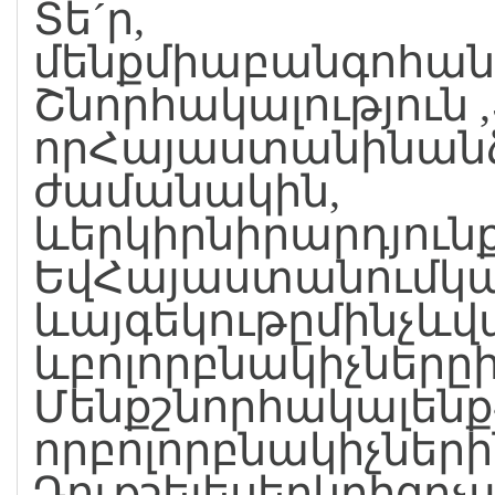
Տե´ր,
մենքմիաբանգոհան
Շնորհակալություն ,
որՀայաստանինանձ
ժամանակին,
ևերկիրնիրարդյու
ԵվՀայաստանումկալ
ևայգեկութըմինչևվ
ևբոլորբնակիչները
Մենքշնորհակալեն
որբոլորբնակիչներ
Դուքշելեսերկրիցը