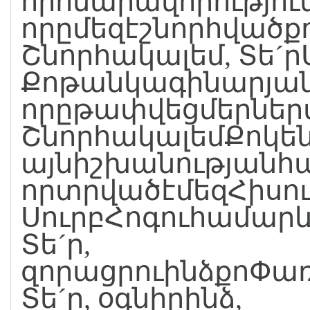
որհնարավորությու
որըմեզէշնորհվածք
Շնորհակալեմ, Տե´
Քոթանկագինարյա
որըթափվեցմերներ
ՇնորհակալեմՔոկե
այնիշխանությանհ
որտրվածէմեզՀիսու
ՍուրբՀոգուհամար
Տե´ր,
զորացրուինձքոՓառ
Տե´ր, օգնիրինձ,