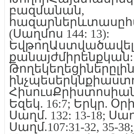
բազմանան,
հազարներևտասըհա
(Սաղմոս 144: 13):
ԵվթողԱստվածավե
քանայժմիրենքկան:
Թողեկեղեցիներըլի
ինչպեսերկնքիաստղ
ՀիսուսՔրիստոսիանո
Եզեկ. 16:7; Երկր. Օրին
Սաղմ. 132: 13-18; Սաղմ
Սաղմ.107:31-32, 35-38;