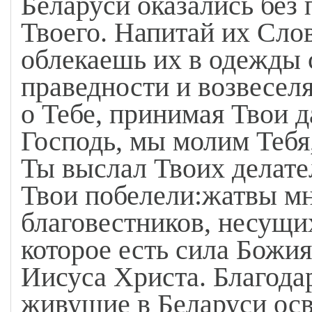
Беларуси оказались без
Твоего. Напитай их Сло
облекаешь их в одежды 
праведности и возвесел
о Тебе, принимая Твои 
Господь, мы молим Тебя
Ты выслал Твоих делате
Твои побелели:жатвы м
благовестников, несущи
которое есть сила Божия
Иисуса Христа. Благодар
живущие в Беларуси ос