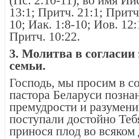
(Пс. 2:10-11), во имя Ии
13:1; Притч. 21:1; Притч.
10; Иак. 1:8-10; Иов. 12:
Притч. 10:22.
3. Молитва в согласии 
семьи.
Господь, мы просим в с
пастора Беларуси познан
премудрости и разумени
поступали достойно Тебя
принося плод во всяком 