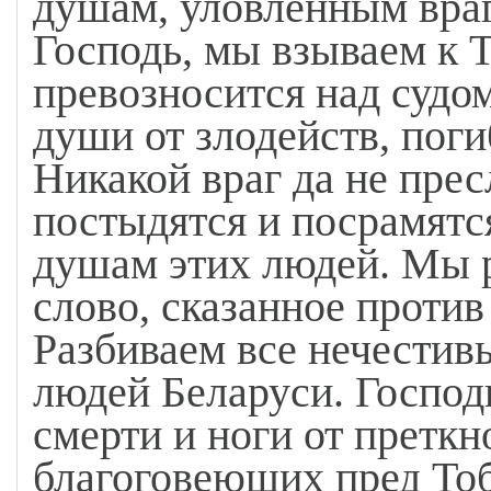
душам, уловленным враг
Господь, мы взываем к Т
превозносится над судом
души от злодейств, поги
Никакой враг да не прес
постыдятся и посрамятс
душам этих людей. Мы р
слово, сказанное против
Разбиваем все нечестив
людей Беларуси. Господ
смерти и ноги от претк
благоговеющих пред То