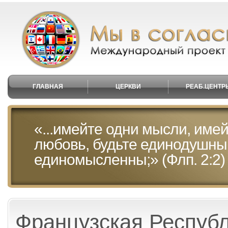
ГЛАВНАЯ
ЦЕРКВИ
РЕАБ.ЦЕНТР
«...имейте одни мысли, имей
любовь, будьте единодушны
единомысленны;» (Флп. 2:2)
Французская Респуб