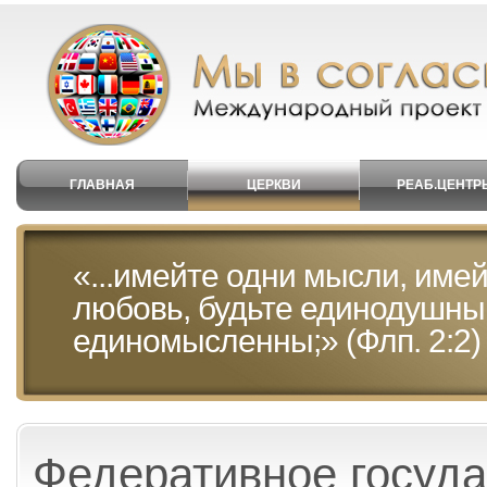
ГЛАВНАЯ
ЦЕРКВИ
РЕАБ.ЦЕНТР
«...имейте одни мысли, имей
любовь, будьте единодушны
единомысленны;» (Флп. 2:2)
Федеративное госуда