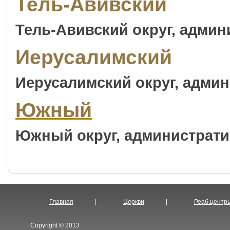
Тель-Авивский
Тель-Авивский округ, адми
Иерусалимский
Иерусалимский округ, адми
Южный
Южный округ, администрат
Главная
|
Церкви
|
Реаб.центр
Copyright © 2013