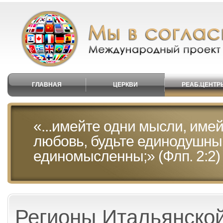
ГЛАВНАЯ
ЦЕРКВИ
РЕАБ.ЦЕНТР
«...имейте одни мысли, имей
любовь, будьте единодушны
единомысленны;» (Флп. 2:2)
Регионы Итальянско