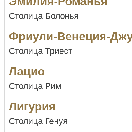
Эмилия-Романья
Столица Болонья
Фриули-Венеция-Дж
Столица Триест
Лацио
Столица Рим
Лигурия
Столица Генуя