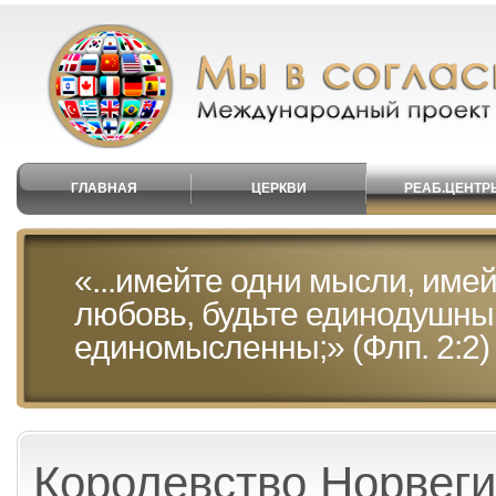
ГЛАВНАЯ
ЦЕРКВИ
РЕАБ.ЦЕНТР
«...имейте одни мысли, имей
любовь, будьте единодушны
единомысленны;» (Флп. 2:2)
Королевство Норвег