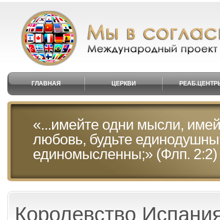
ГЛАВНАЯ
ЦЕРКВИ
РЕАБ.ЦЕНТР
«...имейте одни мысли, имей
любовь, будьте единодушны
единомысленны;» (Флп. 2:2)
Королевство Испани