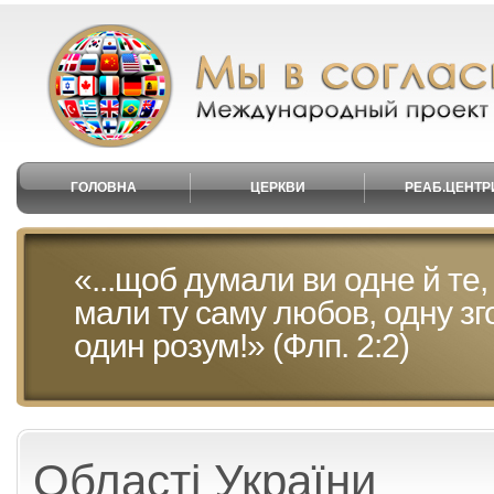
ГОЛОВНА
ЦЕРКВИ
РЕАБ.ЦЕНТР
«...щоб думали ви одне й те
мали ту саму любов, одну зг
один розум!» (Флп. 2:2)
Області України