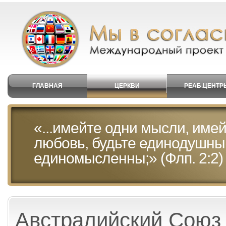
ГЛАВНАЯ
ЦЕРКВИ
РЕАБ.ЦЕНТР
«...имейте одни мысли, имей
любовь, будьте единодушны
единомысленны;» (Флп. 2:2)
Австралийский Союз