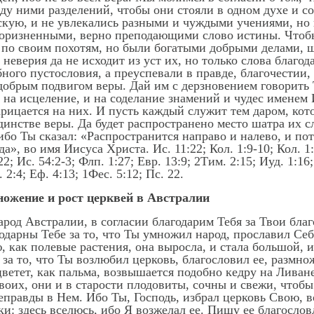
ду ними разделений, чтобы они стояли в одном духе и со
скую, и не увлекались разными и чуждыми учениями, но 
коризненными, верно преподающими слово истины. Чтоб
по своим похотям, но были богатыми добрыми делами,
неверия да не исходит из уст их, но только слова благод
ного пустословия, а преуспевали в правде, благочестии,
добрым подвигом веры. Дай им с дерзновением говорить 
 на исцеление, и на соделание знамений и чудес именем
арицается на них. И пусть каждый служит тем даром, кот
единстве веры. Да будет распространено место шатра их
ибо Ты сказал: «Распространится направо и налево, и по
», во имя Иисуса Христа. Ис. 11:22; Кол. 1:9-10; Кол. 1:1
22; Ис. 54:2-3; Флп. 1:27; Евр. 13:9; 2Тим. 2:15; Иуд. 1:16
 2:4; Еф. 4:13; 1Фес. 5:12; Пс. 22.
множение и рост церквей в Австралии
арод Австралии, в согласии благодарим Тебя за Твои бл
дарны Тебе за то, что Ты умножил народ, прославил Себ
 как полевые растения, она выросла, и стала большой, 
за то, что Ты возлюбил церковь, благословил ее, размно
 цветет, как пальма, возвышается подобно кедру на Ливан
воих, они и в старости плодовиты, сочны и свежи, чтобы
неправды в Нем. Ибо Ты, Господь, избрал церковь Свою, 
ки: здесь вселюсь, ибо Я возжелал ее. Пищу ее благосло