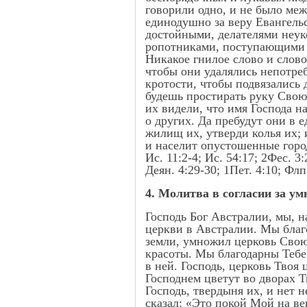
говорили одно, и не было меж
единодушно за веру Евангель
достойными, делателями неу
ропотниками, поступающими 
Никакое гнилое слово и слово 
чтобы они удалялись непотреб
кротости, чтобы подвязались 
будешь простирать руку Свою
их видели, что имя Господа н
о других. Да пребудут они в 
жилищ их, утверди колья их; 
и населит опустошенные города
Ис. 11:2-4; Ис. 54:17; 2Фес. 3:
Деян. 4:29-30; 1Пет. 4:10; Флп.
4. Молитва в согласии за у
Господь Бог Австралии, мы, н
церкви в Австралии. Мы благо
земли, умножил церковь Свою,
красоты. Мы благодарны Тебе 
в ней. Господь, церковь Твоя
Господнем цветут во дворах Т
Господь, твердыня их, и нет 
сказал: «Это покой Мой на ве