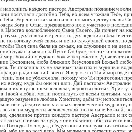
ии наполнить каждого пастора Австралии познанием воли
они поступали достойно Тебя, во всем угождая Тебе, при
и Тебя. Укрепи их всякою силою по могуществу славы Св
одаря Бога и Отца, призвавшего их к участию в наследии
о в Царство возлюбленного Сына Своего. Да почиет на к
 разума, дух совета и крепости, дух ведения и благочест
 не по взгляду очей своих и не по слуху ушей своих, но 
чтобы Твоя сила была на семьях, на служении и на делах
 они служат и молятся. Пусть Он будет на них и на жизня
й мир, Божий порядок и Божье устройство. Да являют он
чении Господнем, любя ближних безусловной Божьей любо
ться. Ты покоишь их на злачных пажитях и водишь к вод
 правды ради имени Своего. Я верю, что Твой мир будет 
тени, они не убоятся зла, потому что Ты приготовил пр
 их всюду, куда бы они ни шли. Дай пасторам Австралии
им в их внутреннем человеке, верою вселиться Христу в
 Твоей любви, могли постигнуть со всеми святыми, что 
одящую разумение любовь Христову, дабы им исполнитьс
ыли не в убедительных словах человеческой мудрости, н
лась не на мудрости человеческой, но на силе Божьей, 
дие, сделанное против каждого пастора Австралии и их с
стязаться с ними на суде, - они обвинят, ибо это есть на
ит Господь. Господь, да будут они и их служения избавле
й, ибо не во всех вера. Мы молимся в согласии о том, 