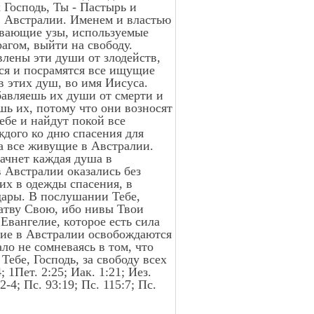
 Господь, Ты - Пастырь и
в Австралии. Именем и властью
ивающие узы, используемые
агом, выйти на свободу.
влены эти души от злодейств,
тся и посрамятся все ищущие
 этих душ, во имя Иисуса.
бавляешь их души от смерти и
ь их, потому что они возносят
ебе и найдут покой все
ждого ко дню спасения для
та все живущие в Австралии.
начнет каждая душа в
 Австралии оказались без
их в одежды спасения, в
дары. В послушании Тебе,
жатву Свою, ибо нивы Твои
вангелие, которое есть сила
ущие в Австралии освобождаются
ло не сомневаясь в том, что
Тебе, Господь, за свободу всех
1Пет. 2:25; Иак. 1:21; Иез.
:2-4; Пс. 93:19; Пс. 115:7; Пс.