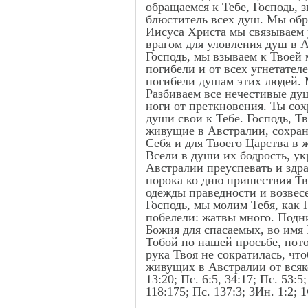
обращаемся к Тебе, Господь, 
блюститель всех душ. Мы обр
Иисуса Христа мы связываем 
врагом для уловления душ в 
Господь, мы взываем к Твоей 
погибели и от всех угнетател
погибели душам этих людей. 
Разбиваем все нечестивые ду
ноги от преткновения. Ты со
души свои к Тебе. Господь, Т
живущие в Австралии, сохрани
Себя и для Твоего Царства в 
Всели в души их бодрость, ук
Австралии преуспевать и здра
порока ко дню пришествия Тв
одежды праведности и возвес
Господь, мы молим Тебя, как
побелели: жатвы много. Подн
Божия для спасаемых, во имя
Тобой по нашей просьбе, пото
рука Твоя не сократилась, что
живущих в Австралии от всяког
13:20; Пс. 6:5, 34:17; Пс. 53:5;
118:175; Пс. 137:3; 3Ин. 1:2; 1