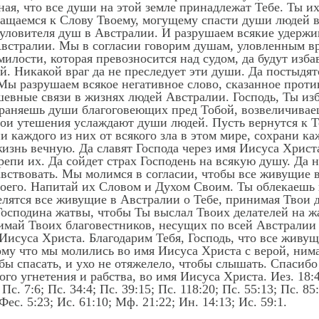
зная, что все души на этой земле принадлежат Тебе. Ты их
ащаемся к Слову Твоему, могущему спасти души людей 
уловителя душ в Австралии. И разрушаем всякие удерж
Австралии. Мы в согласии говорим душам, уловленным вр
милости, которая превозносится над судом, да будут изба
ей. Никакой враг да не преследует эти души. Да постыдя
Мы разрушаем всякое негативное слово, сказанное против
шевные связи в жизнях людей Австралии. Господь, Ты из
храняешь души благоговеющих пред Тобой, возвеличиваеш
вои утешения услаждают души людей. Пусть вернутся к Т
 каждого из них от всякого зла в этом мире, сохрани ка
жизнь вечную. Да славят Господа через имя Иисуса Хрис
репи их. Да сойдет страх Господень на всякую душу. Да 
вствовать. Мы молимся в согласии, чтобы все живущие в
оего. Напитай их Словом и Духом Своим. Ты облекаешь 
елятся все живущие в Австралии о Тебе, принимая Твои 
 Господина жатвы, чтобы Ты выслал Твоих делателей на 
имай Твоих благовестников, несущих по всей Австралии Е
 Иисуса Христа. Благодарим Тебя, Господь, что все жив
му что мы молились во имя Иисуса Христа с верой, нима
бы спасать, и ухо не отяжелело, чтобы слышать. Спасибо 
о угнетения и рабства, во имя Иисуса Христа. Иез. 18:4; 
 Пс. 7:6; Пс. 34:4; Пс. 39:15; Пс. 118:20; Пс. 55:13; Пс. 85
Фес. 5:23; Ис. 61:10; Мф. 21:22; Ин. 14:13; Ис. 59:1.