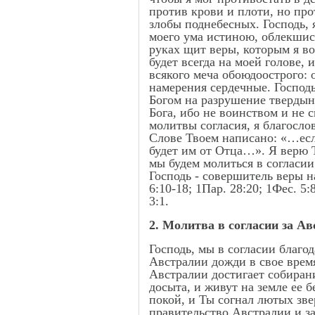
против крови и плоти, но про
злобы поднебесных. Господь, 
моего ума истиною, облекшись
руках щит веры, которым я во
будет всегда на моей голове,
всякого меча обоюдоострого: 
намерения сердечные. Господь
Богом на разрушение твердын
Бога, ибо не воинством и не 
молитвы согласия, я благосло
Слове Твоем написано: «…если
будет им от Отца…». Я верю Т
мы будем молиться в согласи
Господь - совершитель веры 
6:10-18; 1Пар. 28:20; 1Фес. 5:8
3:1.
2. Молитва в согласии за А
Господь, мы в согласии благо
Австралии дожди в свое время
Австралии достигает собирани
досыта, и живут на земле ее 
покой, и Ты согнал лютых звер
правительство Австралии и за