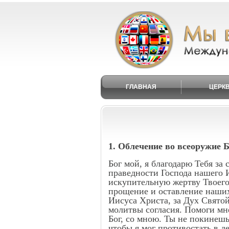
ГЛАВНАЯ
ЦЕРК
1. Облечение во всеоружие 
Бог мой, я благодарю Тебя за
праведности Господа нашего 
искупительную жертву Твоего
прощение и оставление наших 
Иисуса Христа, за Дух Свято
молитвы согласия. Помоги мне
Бог, со мною. Ты не покинешь
чтобы я мог противостать в д