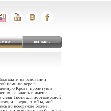
ЛИТВА
КОНТАКТЫ
 благодати на основании
ой нами по вере в
гоценную Кровь, пролитую в
енно, за власть в имени
ом силы Твоей для победоносной
сия, и я верю, что Ты, мой
аюсь во всеоружие Божие,
ьских, потому что наша брань не