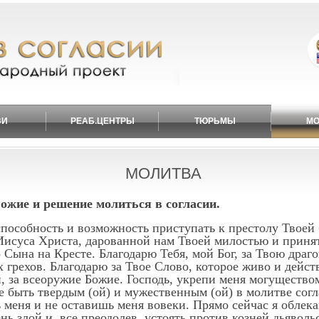
ВИ
РЕАБ.ЦЕНТРЫ
ТЮРЬМЫ
МО
МОЛИТВА
Божие и решение молиться в согласии.
 способность и возможность приступать к престолу Твоей
Иисуса Христа, дарованной нам Твоей милостью и принят
 Сына на Кресте. Благодарю Тебя, мой Бог, за Твою дра
грехов. Благодарю за Твое Слово, которое живо и действ
й, за всеоружие Божие. Господь, укрепи меня могуществ
 быть твердым (ой) и мужественным (ой) в молитве согла
 меня и не оставишь меня вовеки. Прямо сейчас я облек
ень злой и, все преодолев, устоять против козней дьявол