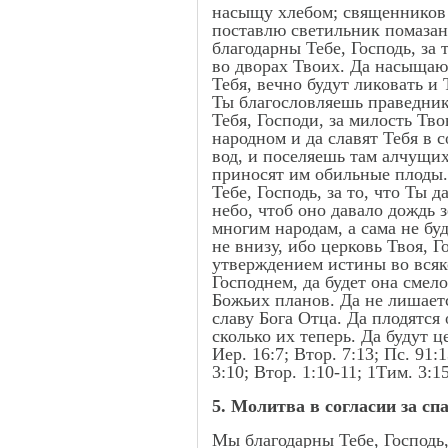
насыщу хлебом; священников е
поставлю светильник помазанн
благодарны Тебе, Господь, за
во дворах Твоих. Да насыщают
Тебя, вечно будут ликовать и
Ты благословляешь праведника
Тебя, Господи, за милость Тв
народном и да славят Тебя в
вод, и поселяешь там алчущих
приносят им обильные плоды.
Тебе, Господь, за то, что Ты
небо, чтоб оно давало дождь з
многим народам, а сама не буд
не внизу, ибо церковь Твоя, Г
утверждением истины во всяко
Господнем, да будет она сме
Божьих планов. Да не лишаетс
славу Бога Отца. Да плодятся
сколько их теперь. Да будут 
Иер. 16:7; Втор. 7:13; Пс. 91:
3:10; Втор. 1:10-11; 1Тим. 3:15
5. Молитва в согласии за сп
Мы благодарны Тебе, Господь