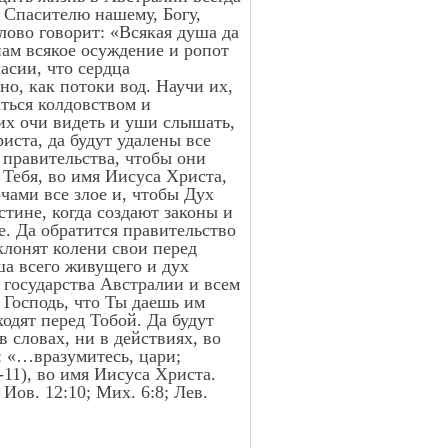
, Спасителю нашему, Богу,
лово говорит: «Всякая душа да
ам всякое осуждение и ропот
асии, что сердца
но, как потоки вод. Научи их,
аться колдовством и
 их очи видеть и уши слышать,
иста, да будут удалены все
 правительства, чтобы они
 Тебя, во имя Иисуса Христа,
чами все злое и, чтобы Дух
стине, когда создают законы и
е. Да обратится правительство
клонят колени свои перед
ша всего живущего и дух
е государства Австралии и всем
 Господь, что Ты даешь им
одят перед Тобой. Да будут
в словах, ни в действиях, во
: «…вразумитесь, цари;
-11), во имя Иисуса Христа.
; Иов. 12:10; Мих. 6:8; Лев.