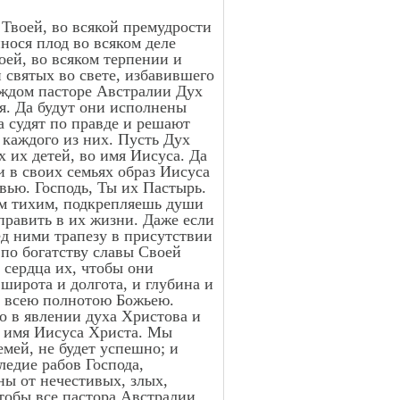
 Твоей, во всякой премудрости
нося плод во всяком деле
оей, во всяком терпении и
 святых во свете, избавившего
аждом пасторе Австралии Дух
ия. Да будут они исполнены
да судят по правде и решают
 каждого из них. Пусть Дух
х их детей, во имя Иисуса. Да
и в своих семьях образ Иисуса
вью. Господь, Ты их Пастырь.
ам тихим, подкрепляешь души
править в их жизни. Даже если
ед ними трапезу в присутствии
 по богатству славы Своей
 сердца их, чтобы они
широта и долгота, и глубина и
я всею полнотою Божьею.
о в явлении духа Христова и
во имя Иисуса Христа. Мы
емей, не будет успешно; и
следие рабов Господа,
ны от нечестивых, злых,
чтобы все пастора Австралии