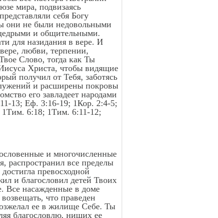
юзе мира, подвизаясь
представляли себя Богу
ы они не были недовольными
 щедрыми и общительными.
ати для назидания в вере. И
 вере, любви, терпении,
Твое Слово, тогда как Ты
 Иисуса Христа, чтобы видящие
орый получил от Тебя, заботясь
 служений и расширены покровы
томство его завладеет народами
1-13; Еф. 3:16-19; 1Кор. 2:4-5;
; 1Тим. 6:18; 1Тим. 6:11-12;
агословенные и многочисленные
я, распространил все пределы
и достигла превосходной
жил и благословил детей Твоих
е. Все насажденные в доме
 возвещать, что праведен
возжелал ее в жилище Себе. Ты
вляя благословлю, нищих ее