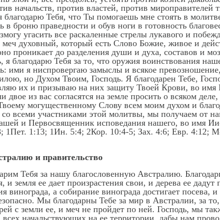
тив начальств, против властей, против мироправителей т
я благодарю Тебя, что Ты помогаешь мне стоять в молитве
 в броню праведности и обув ноги в готовность благове
змогу угасить все раскаленные стрелы лукавого и побеж
 и меч духовный, который есть Слово Божие, живое и дейс
оно проникает до разделения души и духа, составов и мо
, я благодарю Тебя за то, что оружия воинствования наш
ь: ими я ниспровергаю замыслы и всякое превозношение
силою, но Духом Твоим, Господь. Я благодарен Тебе, Госп
вляю их и призываю на них защиту Твоей Крови, во имя 
 двое из вас согласятся на земле просить о всяком деле,
воему могущественному Слову всем моим духом и благода
и со всеми участниками этой молитвы, мы получаем от н
нашей и Первосвященник исповедания нашего, во имя Иис
; 1Пет. 1:13; 1Ин. 5:4; 2Кор. 10:4-5; Зах. 4:6; Евр. 4:12; 
встралию и правительство
дарим Тебя за нашу благословенную Австралию. Благодари
, и земля ее дает произрастения свои, и дерева ее дадут 
я винограда, а собирание винограда достигает посева, и 
безопасно. Мы благодарны Тебе за мир в Австралии, за то
ей с земли ее, и меч не пройдет по ней. Господь, мы так
 всех начальствующих на ее территории, дабы нам прово