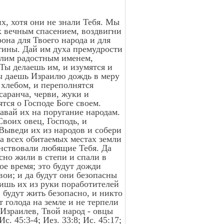
их, хотя они не знали Тебя. Мы
их вечным спасением, воздвигни
рона для Твоего народа и для
стины. Дай им духа премудрости
алим радостным именем,
Ты делаешь им, и изумятся и
Ты даешь Израилю дождь в меру
 хлебом, и переполнятся
саранча, черви, жуки и
тся о Господе Боге своем.
давай их на поругание народам.
воих овец, Господь, и
 Выведи их из народов и собери
на всех обитаемых местах земли
енствовали любящие Тебя. Да
асно жили в степи и спали в
ое время; это будут дожди
вои; и да будут они безопасны
дишь их из руки поработителей
 будут жить безопасно, и никто
 голода на земле и не терпели
 Израилев, Твой народ - овцы
. 45:3-4; Иез. 33:8; Ис. 45:17;