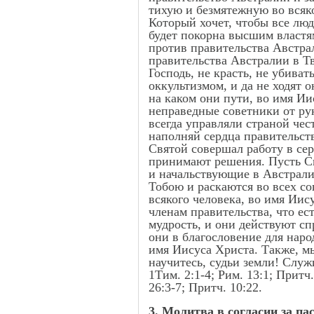
тихую и безмятежную во всяко
Который хочет, чтобы все люд
будет покорна высшим властя
против правительства Австрал
правительства Австралии в Тв
Господь, не красть, не убиват
оккультизмом, и да не ходят 
на каком они пути, во имя Ии
неправедные советники от рук
всегда управляли страной чес
наполняй сердца правительств
Святой совершал работу в сер
принимают решения. Пусть Свя
и начальствующие в Австралии
Тобою и раскаются во всех со
всякого человека, во имя Иис
членам правительства, что ес
мудрость, и они действуют сп
они в благословение для наро
имя Иисуса Христа. Также, м
научитесь, судьи земли! Служи
1Тим. 2:1-4; Рим. 13:1; Притч.
26:3-7; Притч. 10:22.
3. Молитва в согласии за па