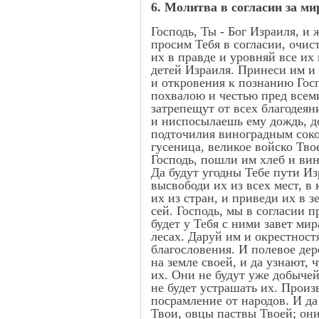
6. Молитва в согласии за ми
Господь, Ты - Бог Израиля, и 
просим Тебя в согласии, очис
их в правде и уровняй все их 
детей Израиля. Принеси им и
и откровения к познанию Гос
похвалою и честью пред всеми
затрепещут от всех благодеян
и ниспосылаешь ему дождь, д
подточилия виноградным соком
гусеница, великое войско Твое
Господь, пошли им хлеб и вин
Да будут угодны Тебе пути Из
высвободи их из всех мест, в
их из стран, и приведи их в 
сей. Господь, мы в согласии 
будет у Тебя с ними завет ми
лесах. Даруй им и окрестност
благословения. И полевое дере
на земле своей, и да узнают,
их. Они не будут уже добычей
не будет устрашать их. Произ
посрамление от народов. И да 
Твои, овцы паствы Твоей; они 