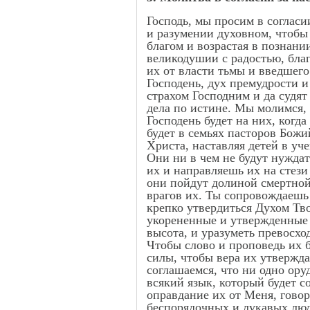
Господь, мы просим в соглас
и разумении духовном, чтобы 
благом и возрастая в познани
великодушии с радостью, благ
их от власти тьмы и введшег
Господень, дух премудрости и
страхом Господним и да судят
дела по истине. Мы молимся, 
Господень будет на них, когда
будет в семьях пасторов Божи
Христа, наставляя детей в у
Они ни в чем не будут нужда
их и направляешь их на стези
они пойдут долиной смертной 
врагов их. Ты сопровождаешь
крепко утвердиться Духом Тво
укорененные и утвержденные в
высота, и уразуметь превосх
Чтобы слово и проповедь их б
силы, чтобы вера их утвержда
соглашаемся, что ни одно ору
всякий язык, который будет со
оправдание их от Меня, говор
беспорядочных и лукавых люде