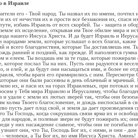
р в Израиле
жители его - Твой народ. Ты назвал их по имени, почтил 
ти их от нечестия их и прости все беззакония их, спаси 
пути, избавь Израиль от всех скорбей. Ты - защита и обо
 земле их исцеление, открывая им Твое обилие мира и и
пода нашего Иисуса Христа. И да будет Израиль и Иерус
 народами земли, которые услышат о всех благах, какие 
ий и всего благоденствия, которые Ты доставляешь им. 
ождь ранний и поздний, как прежде. И наполнятся гумна
 и елеем. Ты воздашь им за те годы, которые пожирали 
, которое послал Ты на них. Пусть они радуются и веселя
о, и елей, и да будут они насыщаться ими, и более не от
раиля, чтобы враги его примирились с ним. Пересмотри С
 которые они были рассеяны в день облачный и мрачный.
землю их, и паси их на горах Израилевых, при потоках и 
просим у Тебя мира Израилю и Иерусалиму, чтобы благод
ра и удали с земли их лютых зверей так, чтобы они безоп
ям холма Твоего благословение, и дождь ниспосылай в св
во пусть дает плод свой, и земля да дает произведения с
 что Ты Господь, когда сокрушишь связи ярма их и освобо
 для народов, и полевые звери не будут пожирать их; они
веди у них насаждение славное, чтобы они не погибали от
узнают они, что Ты, Господь Бог их, с ними, и они - дом
- человеки, а Ты Бог их, во имя Иисуса Христа. Аминь! Ис