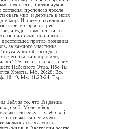
ьмы века сего, против духов
 согласия, препоясав чресла
ствовать мир; и держать в моих
дать мир. И шлем спасения да
твенное, которое острее
згов, и судит помышления и
его не плотские, но сильные
, восстающее против познания
одь, за каждого участника
Иисуса Христа! Господь, в
 то, чего бы ни попросили,
рю Тебя за то, что всё, о чем
ашего Небесного Отца. Ибо Ты
уса Христа. Мф. 26:28; Еф.
Мф. 18:19; Мк. 11:23-24; Евр.
м Тебя за то, что Ты даешь
плод свой. Молотьба в
все жители ее едят хлеб свой
, что все жители ее имеют
же молимся в согласии за
дить жизнь в Австралии всегда