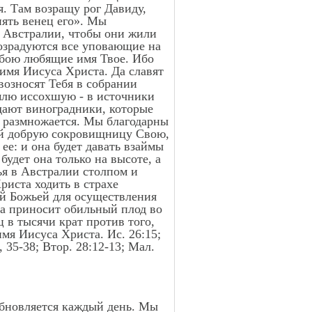
я. Там возращу рог Давиду,
иять венец его». Мы
 в Австралии, чтобы они жили
возрадуются все уповающие на
Тобою любящие имя Твое. Ибо
 имя Иисуса Христа. Да славят
возносят Тебя в собрании
млю иссохшую - в источники
ждают виноградники, которые
а размножается. Мы благодарны
л ей добрую сокровищницу Свою,
 ее: и она будет давать взаймы
 будет она только на высоте, а
жья в Австралии столпом и
риста ходить в страхе
ой Божьей для осуществления
да приносит обильный плод во
 в тысячи крат против того,
имя Иисуса Христа. Ис. 26:15;
2, 35-38; Втор. 28:12-13; Мал.
обновляется каждый день. Мы