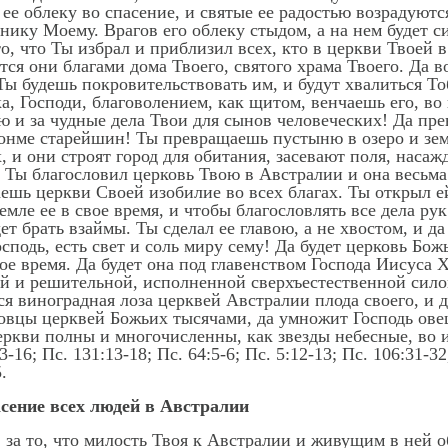
е облеку во спасение, и святые ее радостью возрадуютс
ику Моему. Врагов его облеку стыдом, а на нем будет с
 то, что Ты избрал и приблизил всех, кто в церкви Твоей
ся они благами дома Твоего, святого храма Твоего. Да 
 Ты будешь покровительствовать им, и будут хвалиться 
, Господи, благоволением, как щитом, венчаешь его, во
ою и за чудные дела Твои для сынов человеческих! Да пре
 сонме старейшин! Ты превращаешь пустыню в озеро и зе
, и они строят город для обитания, засевают поля, наса
 Ты благословил церковь Твою в Австралии и она весьм
 даешь церкви Своей изобилие во всех благах. Ты откры
емле ее в свое время, и чтобы благословлять все дела рук
ет брать взаймы. Ты сделал ее главою, а не хвостом, и да
осподь, есть свет и соль миру сему! Да будет церковь Бо
е время. Да будет она под главенством Господа Иисуса Х
лой и решительной, исполненной сверхъестественной сил
я виноградная лоза церквей Австралии плода своего, и 
 овцы церквей Божьих тысячами, да умножит Господь овец
церкви полны и многочисленны, как звезды небесные, во 
13-16; Пс. 131:13-18; Пс. 64:5-6; Пс. 5:12-13; Пс. 106:31-3
.
асение всех людей в Австралии
, за то, что милость Твоя к Австралии и живущим в ней 