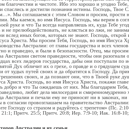
м благочестии и чистоте. Ибо это хорошо и угодно Тебе
и спаслись и достигли познания истины. Господь, Твое С
м…». Мы соглашаемся с этим Словом и просим, прости н
ии. Мы каемся, во имя Иисуса. Господь, мы верим в согл
оей руке и что Ты всегда направляешь их, куда Тебе угод
ь и не прелюбодействовать, не клясться во лжи, не заним
они вслед иных богов, которых не знают. Господь, открой
суса Христа. Мы просим Тебя, Господь, во имя Иисуса Хр
оводства Австралии: от главы государства и всех членов
тно и праведно, и были в безопасности. Отец, мы просим
а Австралии светом праведности, чтобы они разогнали о
дцах всех лидеров государства, дабы они поступали по и
той Дух обличит их о грехе, о правде и о грядущем суд
 от худых путей своих и да обратятся к Господу. Да при
грешениях своих, и да познают они, что в Твоей руке ду
уса Христа. Господь, во имя Иисуса Христа, покажи глав
ть добро и что Ты ожидаешь от них. Мы благодарим Тебя,
раведливо, любят дела милосердия и смиренномудренно х
да Австралии и печали ему не приносят ни в законах, ни 
ы в согласии провозглашаем на правительство Австралии
те Господу со страхом и радуйтесь с трепетом» (Пс. 2:10
 21:1; Притч. 25:5; Притч. 20:8; Иер. 7:9-10; Иак. 16:8-10
сторов Австралии и их семьи