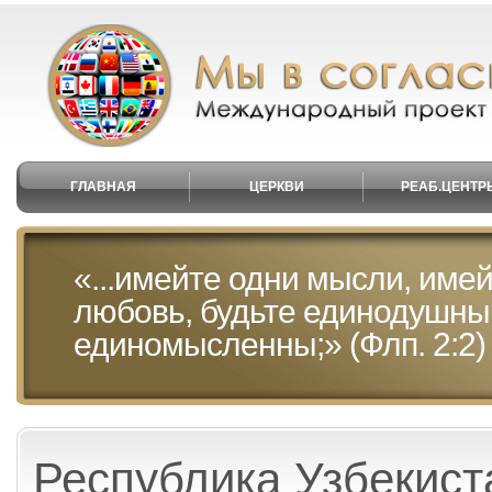
ГЛАВНАЯ
ЦЕРКВИ
РЕАБ.ЦЕНТР
«...имейте одни мысли, имей
любовь, будьте единодушны
единомысленны;» (Флп. 2:2)
Республика Узбекист