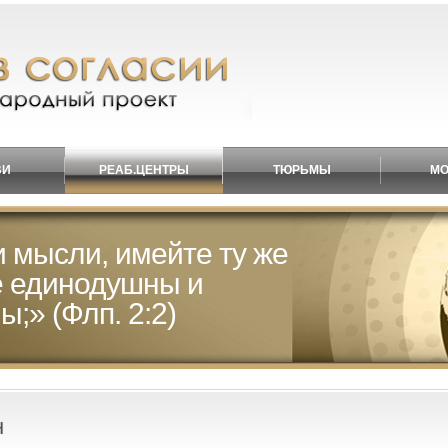
ВИ
РЕАБ.ЦЕНТРЫ
ТЮРЬМЫ
МО
и мысли, имейте ту же
е единодушны и
;» (Флп. 2:2)
н