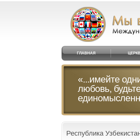
ГЛАВНАЯ
ЦЕРК
«...имейте одн
любовь, будьт
единомысленны
Республика Узбекиста